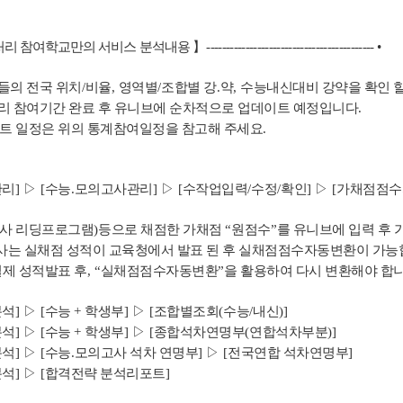
리 참여학교만의 서비스 분석내용
】
-------------------------------------------
•
들의 전국 위치
/
비율
,
영역별
/
조합별 강
.
약
,
수능내신대비 강약을 확인 
리 참여기간 완료 후 유니브에 순차적으로 업데이트 예정입니다
.
트 일정은 위의
통계참여일정을 참고해 주세요
.
관리
]
▷
[
수능
.
모의고사관리
]
▷
[
수작업입력
/
수정
/
확인
]
▷
[
가채점점수
사 리딩프로그램
)
등으로 채점한 가채점
“
원점수
”
를 유니브에 입력 후 
사는 실채점 성적이 교육청에서 발표 된 후 실채점점수자동변환이 가
실제 성적발표 후
, “
실채점점수자동변환
”
을 활용하여 다시 변환해야 합
분석
]
▷
[
수능
+
학생부
]
▷
[
조합별조회
(
수능
/
내신
)]
분석
]
▷
[
수능
+
학생부
]
▷
[
종합석차연명부
(
연합석차부분
)]
분석
]
▷
[
수능
.
모의고사 석차 연명부
]
▷
[
전국연합 석차연명부
]
분석
]
▷
[
합격전략 분석리포트
]