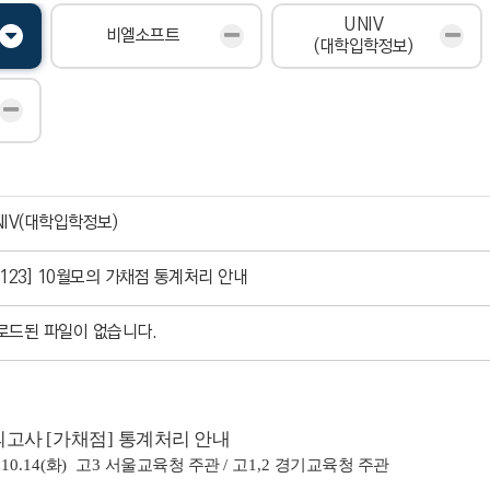
UNIV
비엘소프트
(대학입학정보)
NIV(대학입학정보)
고123] 10월모의 가채점 통계처리 안내
로드된 파일이 없습니다.
의고사
[
가채점
]
통계처리 안내
.10.14(
화
)
고
3
서울교육청 주관
/
고
1,2
경기교육청 주관