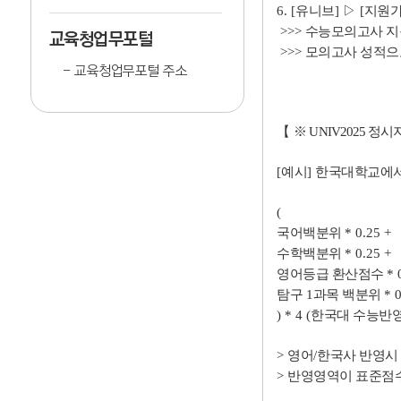
6. [
유니브
]
▷
[
지원
>>>
수능모의고사 
교육청업무포털
>>>
모의고사 성적으
교육청업무포털 주소
【
※
UNIV2025
정시
[
예시
]
한국대학교에
(
국어백분위
* 0.25 +
수학백분위
* 0.25 +
영어등급 환산점수
* 
탐구
1
과목 백분위
* 
) * 4 (
한국대 수능반
>
영어
/
한국사 반영시
>
반영영역이 표준점