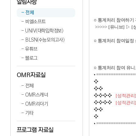
알림사항
전체
○
통계처리 참여하기 
비엘소프트
>>>>>
[
유니브
]
▷
[
UNIV(대학입학정보)
BLSN(수능모의고사)
○
통계처리 참여일정
유튜브
블로그
○
통계처리 참여 유니
OMR자료실
•
================
❖
전체
❖❖
OMR스캐너
❖❖❖❖
[
성적관리
❖❖❖❖
[
성적관리
OMR리더기
❖❖
기타
❖
•
================
프로그램 자료실