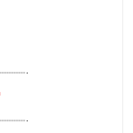
============
•
]
============
•