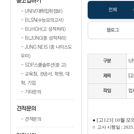
묻고답하기
전체
UNIV(대학입학정보)
BLSN(수능모의고사)
BLHIGH(고 성적처리)
블로그
BLJUNG(중 성적처리)
JUNG NEIS (중 나이스도
우미)
구분
U
SDP스쿨솔루션(중·고)
교육청, 관공서, 학원, 대
제목
[
학, 기업
파일
업
기타문의
견적문의
견적문의
●
[
고
123] 10
월 모
○
고사 시행일
: 2025