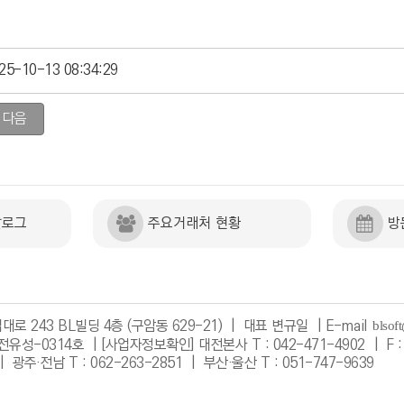
25-10-13 08:34:29
다음
탈로그
주요거래처 현황
방
로 243 BL빌딩 4층 (구암동 629-21) | 대표 변규일 |
E-mail
전유성-0314호 |
[사업자정보확인]
대전본사 T : 042-471-4902 | F : 
| 광주·전남 T : 062-263-2851 | 부산·울산 T : 051-747-9639