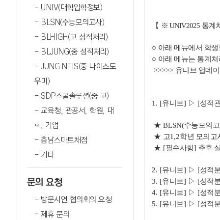
UNIV(대학입학정보)
BLSN(수능모의고사)
【
※
UNIV2025
통계처
BLHIGH(고 성적처리)
○
아래 메뉴에서 학생
BLJUNG(중 성적처리)
○
아래 메뉴는 통계처
JUNG NEIS(중 나이스도
>>>>>
유니브 업데이
우미)
SDP스쿨솔루션(중·고)
1. [
유니브
]
▷
[
성적
교육청, 관공서, 학원, 대
학, 기업
★
BLSN(
수능모의고
★
고
1,2
학년 모의고
충남스마트채점
★
[
필수사항
]
추후 
기타
2. [
유니브
]
▷
[
성적
문의 요청
3. [
유니브
]
▷
[
성적
4. [
유니브
]
▷
[
성적
방문시연 협의회의 요청
5. [
유니브
]
▷
[
성적
제휴 문의