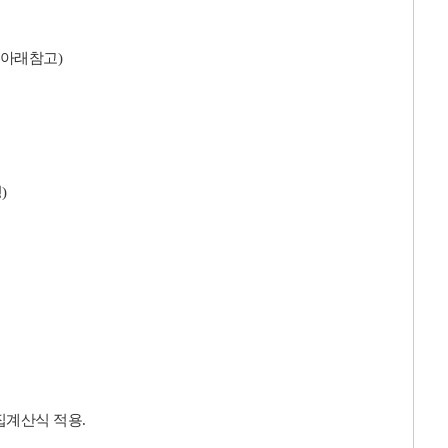
아래참고
)
•
영
)
집계산식 적용
.