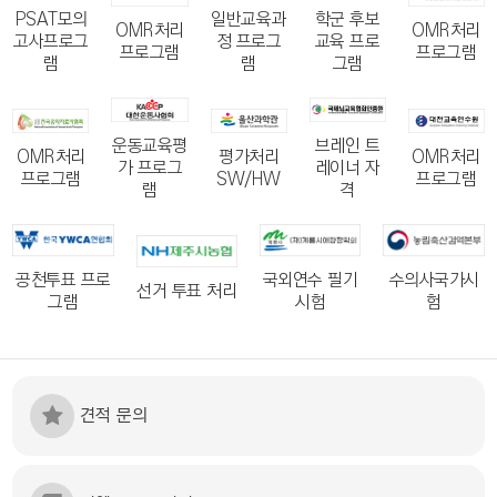
PSAT모의
일반교육과
학군 후보
OMR처리
OMR처리
고사프로그
정 프로그
교육 프로
프로그램
프로그램
램
램
그램
운동교육평
브레인 트
OMR처리
평가처리
OMR처리
가 프로그
레이너 자
프로그램
SW/HW
프로그램
램
격
공천투표 프로
국외연수 필기
수의사국가시
선거 투표 처리
그램
시험
험
견적 문의