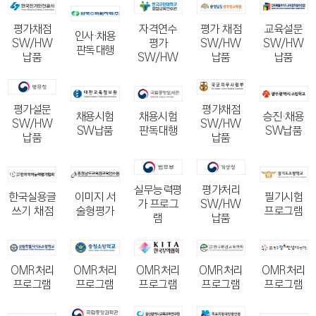
평가채점
자격연수
교육설문
평가 채점
인사·채용
SW/HW
평가
SW/HW
SW/HW
판독대행
납품
SW/HW
납품
납품
평가설문
평가채점
채용시험
채용시험
승진·채용
SW/HW
SW/HW
SW납품
판독대행
SW납품
납품
납품
실무능력평
평가처리
한국실용글
이미지 서
필기시험
가 프로그
SW/HW
쓰기 채점
술형평가
프로그램
램
납품
OMR처리
OMR처리
OMR처리
OMR처리
OMR처리
프로그램
프로그램
프로그램
프로그램
프로그램