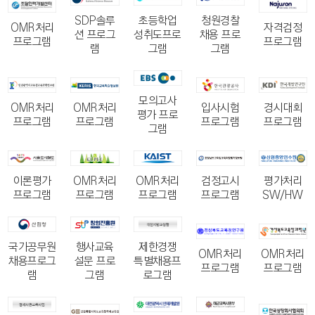
SDP솔루
초등학업
청원경찰
OMR처리
자격검정
션 프로그
성취도프로
채용 프로
프로그램
프로그램
램
그램
그램
모의고사
OMR처리
OMR처리
입사시험
경시대회
평가 프로
프로그램
프로그램
프로그램
프로그램
그램
이론평가
OMR처리
OMR처리
평가처리
검정고시
프로그램
프로그램
프로그램
SW/HW
프로그램
국가공무원
행사교육
제한경쟁
OMR처리
OMR처리
채용프로그
설문 프로
특별채용프
프로그램
프로그램
램
그램
로그램