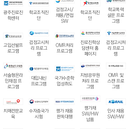
검정고시/
학교폭력
광주진로진
학교조직진
학교조직진
채용/면접
설문 프로
학센터
단
단
SW
그램
검정고시처
검정고시처
진로진학상
고입선발프
OMR처리
리 프로그
리 프로그
담센터 홈
로그램
프로그램
램
램
페이지
서술형온라
OMR 및
지방공무원
대입내신
국가수준학
인채점 프
스캔 프로
처리 프로
프로그램
업성취도
로그램
그램
그램
평가채
치매전문교
수자증국가
평가·채용
인사·채용
SW/HW
육
시험
판독대행
SW/HW
납품