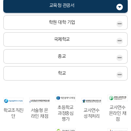
교육청·관공서
학원·대학·기업
국제학교
종교
학교
초등학교
교사연수
학교조직진
서술형 온
교사연수
과정중심
온라인 채
단
라인 채점
성적처리
평가
점