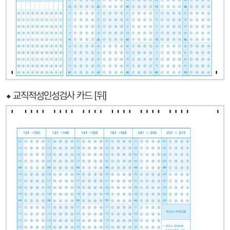
⬥ 교직적성인성검사 카드 [뒤]